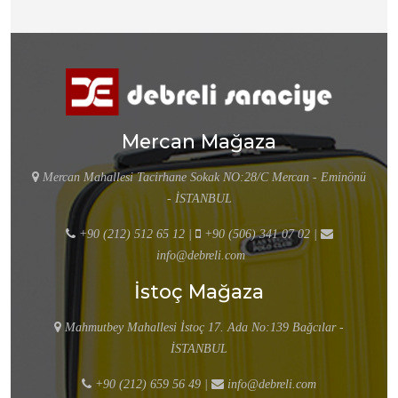
Mercan Mağaza
Mercan Mahallesi Tacirhane Sokak NO:28/C Mercan - Eminönü
- İSTANBUL
+90 (212) 512 65 12
|
+90 (506) 341 07 02
|
info@debreli.com
İstoç Mağaza
Mahmutbey Mahallesi İstoç 17. Ada No:139 Bağcılar -
İSTANBUL
+90 (212) 659 56 49
|
info@debreli.com