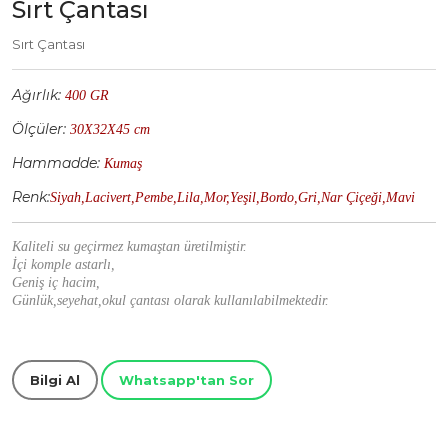
Sırt Çantası
Sırt Çantası
Ağırlık:
400 GR
Ölçüler:
30X32X45 cm
Hammadde:
Kumaş
Görüntüle
Görüntüle
Görüntüle
Görüntüle
Görüntüle
Görüntüle
Görüntüle
Görüntüle
Görüntüle
Görüntüle
Renk:
Siyah,Lacivert,Pembe,Lila,Mor,Yeşil,Bordo,Gri,Nar Çiçeği,Mavi
Kaliteli su geçirmez kumaştan üretilmiştir.
İçi komple astarlı,
Geniş iç hacim,
Günlük,seyehat,okul çantası olarak kullanılabilmektedir.
Bilgi Al
Whatsapp'tan Sor